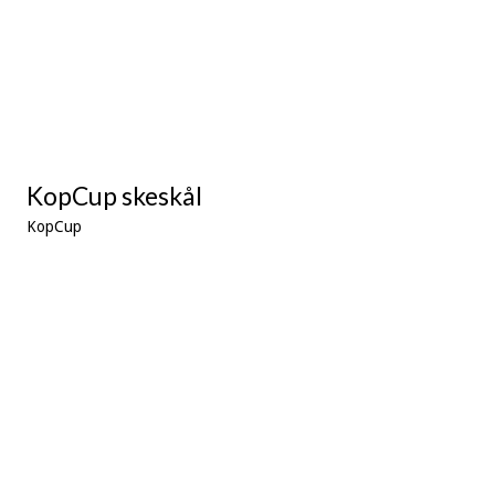
KopCup skeskål
KopCup