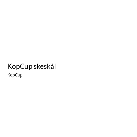
KopCup skeskål
KopCup