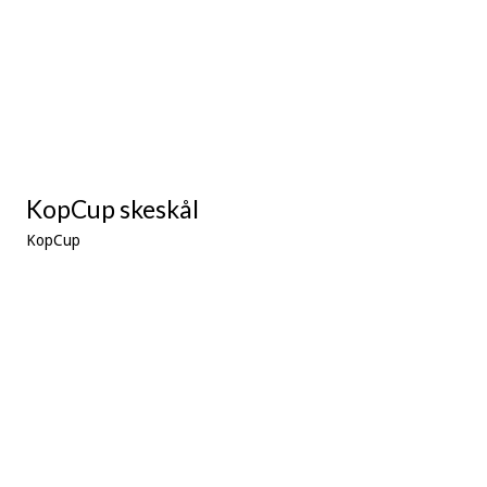
KopCup skeskål
KopCup