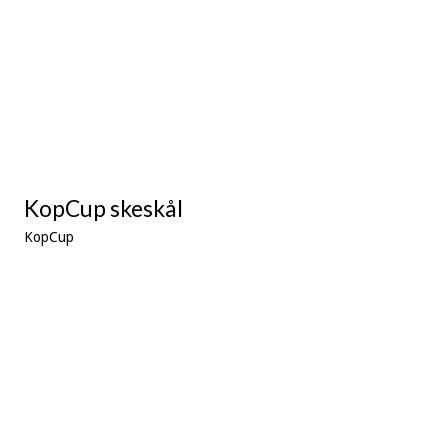
KopCup skeskål
KopCup