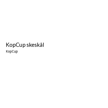
KopCup skeskål
KopCup