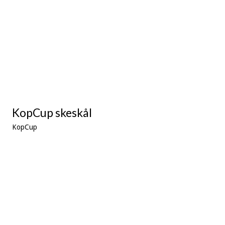
KopCup skeskål
KopCup