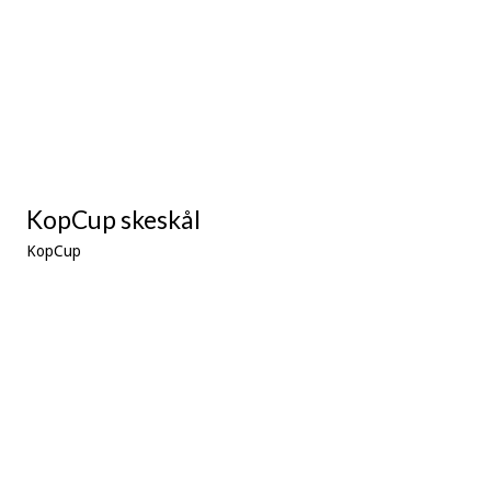
KopCup skeskål
KopCup