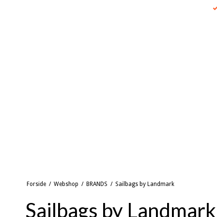
Forside
/
Webshop
/
BRANDS
/
Sailbags by Landmark
Sailbags by Landmark