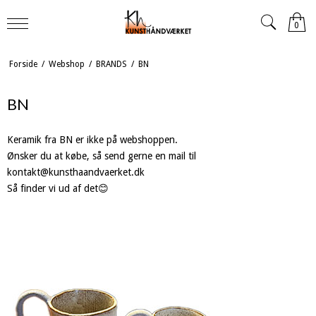
0
Forside
/
Webshop
/
BRANDS
/
BN
BN
Keramik fra BN er ikke på webshoppen.
Ønsker du at købe, så send gerne en mail til
kontakt@kunsthaandvaerket.dk
Så finder vi ud af det😊