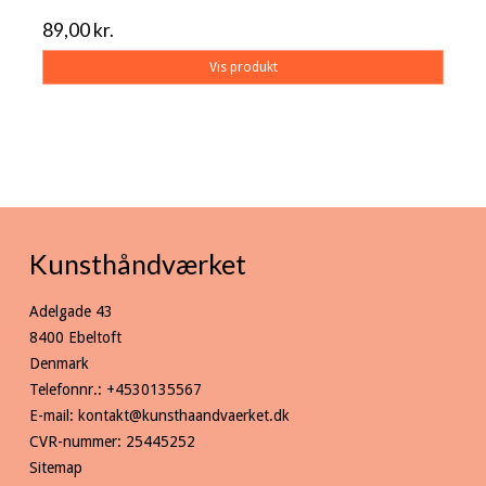
89,00 kr.
Vis produkt
Kunsthåndværket
Adelgade 43
8400 Ebeltoft
Denmark
Telefonnr.
:
+4530135567
E-mail
:
kontakt@kunsthaandvaerket.dk
CVR-nummer
:
25445252
Sitemap